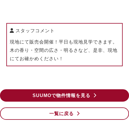
情報公開日
2026年7月24日
用途地域
第二種中高層住居専用地域
スタッフコメント
現地にて販売会開催！平日も現地見学できます。
建ぺい率
60%
木の香り・空間の広さ・明るさなど、是非、現地
容積率
200%
にてお確かめください！
接道
西側5.4m
構造
木造
現況
完成済み
SUUMOで物件情報を見る
引渡日
即時
一覧に戻る
学区
桜小学校・桜田中学校