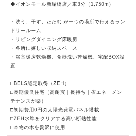
◆イオンモール新瑞橋店／車3分（1,750m）
・洗う、干す、たたむ が一つの場所で行えるラン
ドリールーム
・リビングダイニング床暖房
・各所に嬉しい収納スペース
・浴室暖房乾燥機、食器洗い乾燥機、宅配BOX設
置
□BELS認定取得（ZEH）
□長期優良住宅（高耐震｜長持ち｜省エネ｜メン
テナンスが楽）
□初期費用0円の太陽光発電パネル搭載
□ZEH水準をクリアする高い断熱性能
□本物の木を贅沢に使用