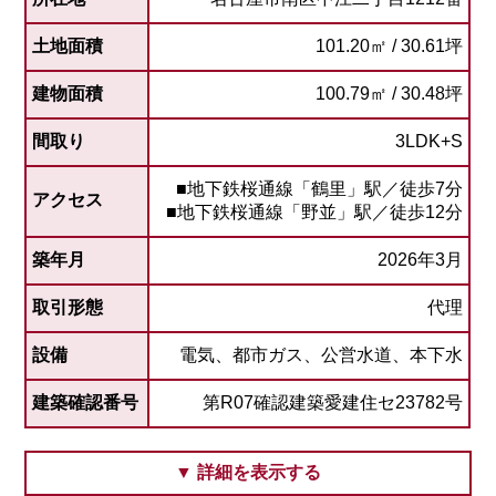
土地面積
101.20㎡ / 30.61坪
建物面積
100.79㎡ / 30.48坪
間取り
3LDK+S
■地下鉄桜通線「鶴里」駅／徒歩7分
アクセス
■地下鉄桜通線「野並」駅／徒歩12分
築年月
2026年3月
取引形態
代理
設備
電気、都市ガス、公営水道、本下水
建築確認番号
第R07確認建築愛建住セ23782号
▼ 詳細を表示する